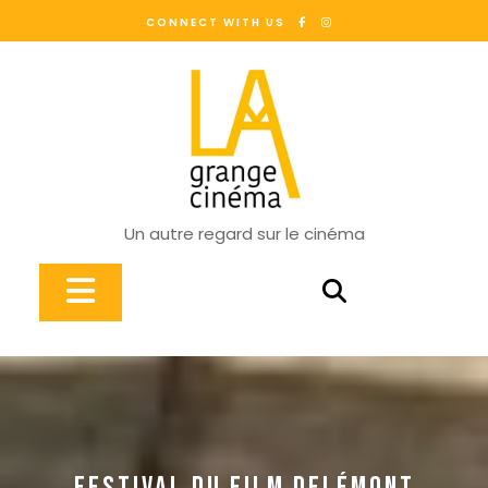
Skip
CONNECT WITH US
to
content
Un autre regard sur le cinéma
Open
Button