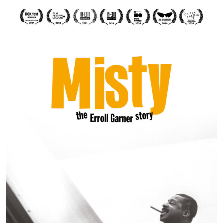
The
Erroll
Garner
story