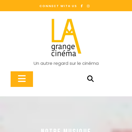
Skip
CONNECT WITH US
to
content
Un autre regard sur le cinéma
Open
Button