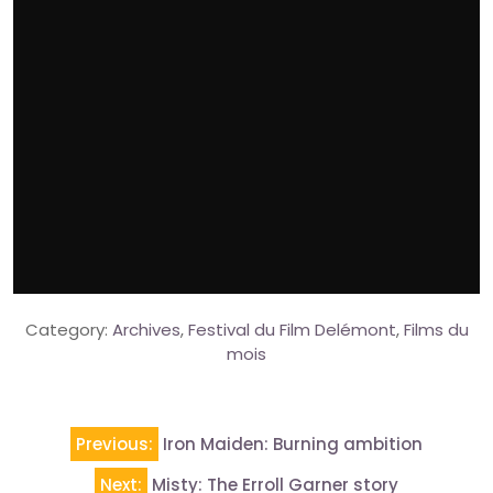
Category:
Archives
,
Festival du Film Delémont
,
Films du
mois
Navigation
Previous:
Iron Maiden: Burning ambition
de
Next:
Misty: The Erroll Garner story