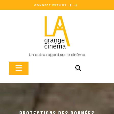
Skip
CONNECT WITH US
to
content
Un autre regard sur le cinéma
Open
Button