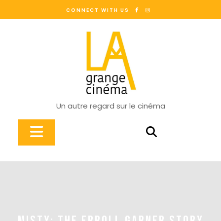
Skip
CONNECT WITH US
to
content
Un autre regard sur le cinéma
Open
Button