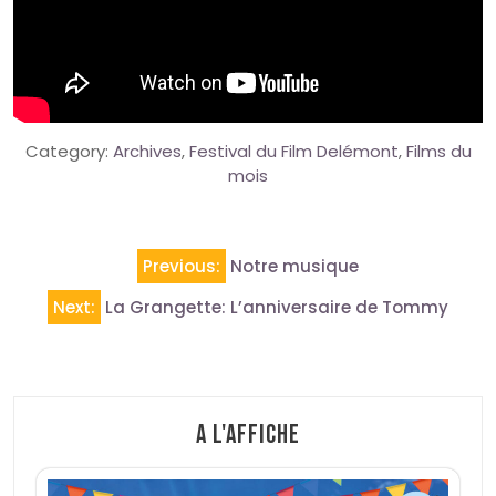
Category:
Archives
,
Festival du Film Delémont
,
Films du
mois
Navigation
Previous:
Notre musique
de
Next:
La Grangette: L’anniversaire de Tommy
l’article
A l'affiche