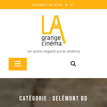
Skip
CONNECT WITH US
to
content
Un autre regard sur le cinéma
Open
Button
CATÉGORIE :
DELÉMONT BD