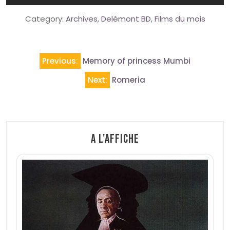
Category:
Archives
,
Delémont BD
,
Films du mois
Navigation
Previous:
Memory of princess Mumbi
de
Next:
Romeria
l’article
A l'affiche