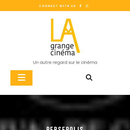
Skip
CONNECT WITH US
to
content
Un autre regard sur le cinéma
Open
Button