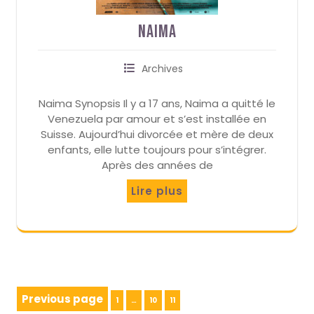
Naima
Archives
Naima Synopsis Il y a 17 ans, Naima a quitté le
Venezuela par amour et s’est installée en
Suisse. Aujourd’hui divorcée et mère de deux
enfants, elle lutte toujours pour s’intégrer.
Après des années de
Lire plus
Pagination
Previous page
Page
Page
Page
1
…
10
11