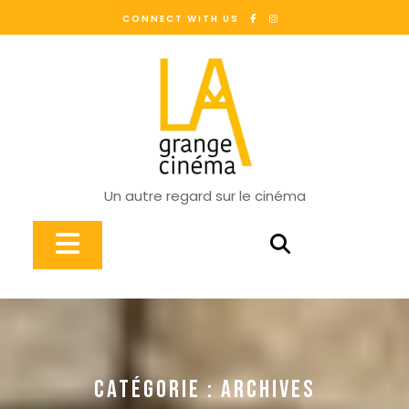
Skip
CONNECT WITH US
to
content
Un autre regard sur le cinéma
Open
Button
CATÉGORIE :
ARCHIVES