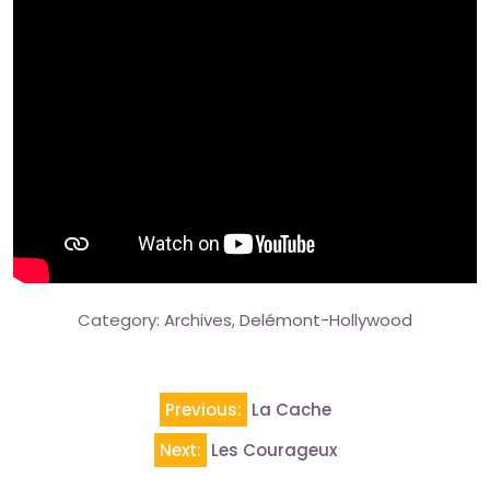
Category:
Archives
,
Delémont-Hollywood
Navigation
Previous:
La Cache
de
Next:
Les Courageux
l’article