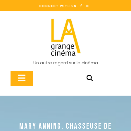
Skip
CONNECT WITH US
to
content
Un autre regard sur le cinéma
Open
Button
MARY ANNING, CHASSEUSE DE