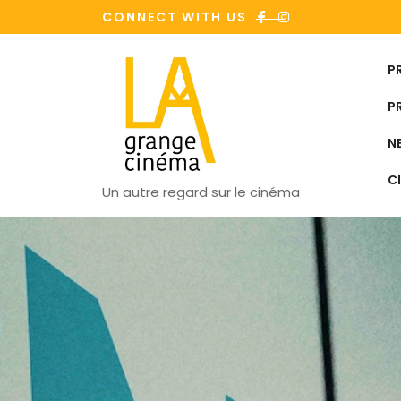
Skip
CONNECT WITH US
to
content
P
P
N
C
Un autre regard sur le cinéma