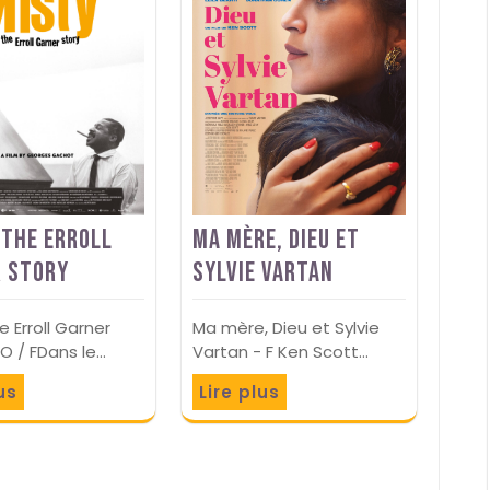
Ma mère, Dieu et
 The Erroll
Sylvie Vartan
 story
Ma mère, Dieu et Sylvie
e Erroll Garner
Vartan - F Ken Scott…
VO / FDans le…
Lire plus
us