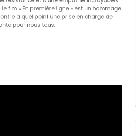
une résistance et d’une empathie incroyables.
s, le fim « En première ligne » est un hommage
ntre à quel point une prise en charge de
ante pour nous tous.