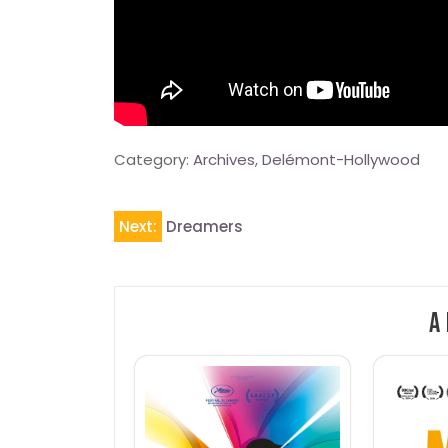
Category:
Archives
,
Delémont-Hollywood
Navigation
Next:
Dreamers
de
l’article
A