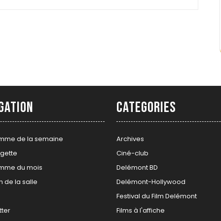
gation
Categories
mme de la semaine
Archives
gette
Ciné-club
mme du mois
Delémont BD
n de la salle
Delémont-Hollywood
Festival du Film Delémont
ter
Films à l'affiche