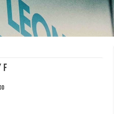
/ F
od