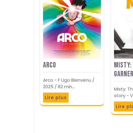
Arco
Misty:
Garner
Arco - F Ugo Bienvenu /
2025 / 82 min…
Misty: Th
story - 
Lire plus
Lire pl