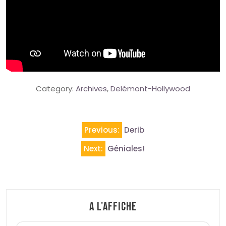
Category:
Archives
,
Delémont-Hollywood
Navigation
Previous:
Derib
de
Next:
Géniales!
l’article
A l'affiche