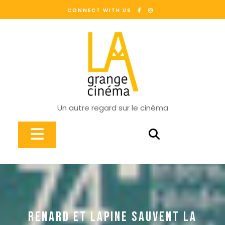
Skip
CONNECT WITH US
to
content
Un autre regard sur le cinéma
Open
Button
RENARD ET LAPINE SAUVENT LA