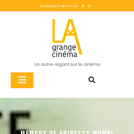
Skip
CONNECT WITH US
to
content
Un autre regard sur le cinéma
Open
Button