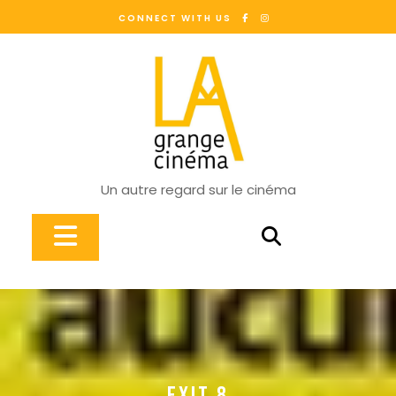
Skip
CONNECT WITH US
to
content
Un autre regard sur le cinéma
Open
Button