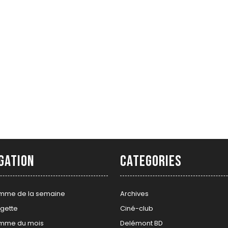
gation
Categories
mme de la semaine
Archives
gette
Ciné-club
mme du mois
Delémont BD