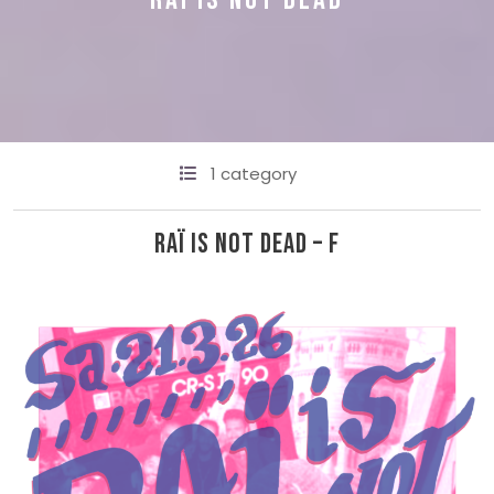
RAÏ IS NOT DEAD
1 category
Raï is not dead – F