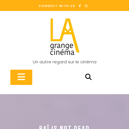
Skip
CONNECT WITH US
to
content
Un autre regard sur le cinéma
Open
Button