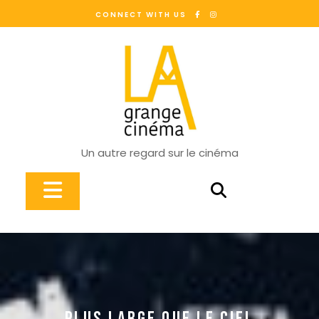
Skip
CONNECT WITH US
to
content
Un autre regard sur le cinéma
Open
Button