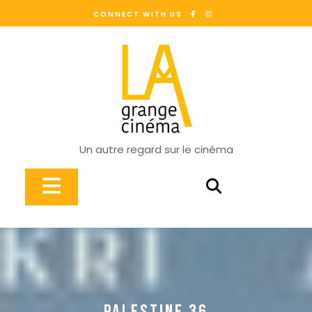
Skip
CONNECT WITH US
to
content
Un autre regard sur le cinéma
Open
Button