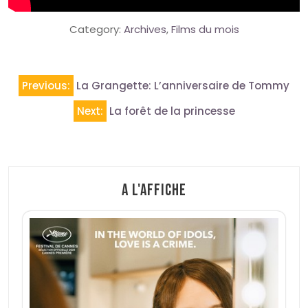
Category:
Archives
,
Films du mois
Navigation
Previous:
La Grangette: L’anniversaire de Tommy
de
Next:
La forêt de la princesse
l’article
A l'affiche