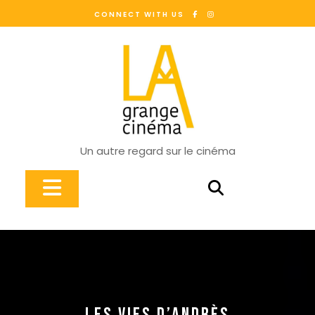
Skip
CONNECT WITH US
to
content
Un autre regard sur le cinéma
Open
Button