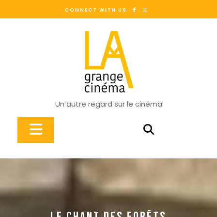
Skip
CONNECT WITH US
to
content
Un autre regard sur le cinéma
Open
Button