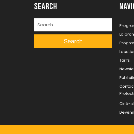
Search
Navi
Progra
La Gran
Search
Progra
Locatio
Tarifs
Newslet
Publicit
Contac
Protec
Ciné-c
Deveni