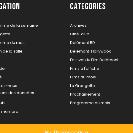
gation
Categories
mme de la semaine
Archives
gette
Ciné-club
mme du mois
Delémont BD
n de la salle
Delémont-Hollywood
Festival du Film Delémont
ter
Films à l'affiche
é
Films du mois
tez-nous
La Grangette
tions des données
Prochainement
lub
Programme du mois
r membre
By Themespride