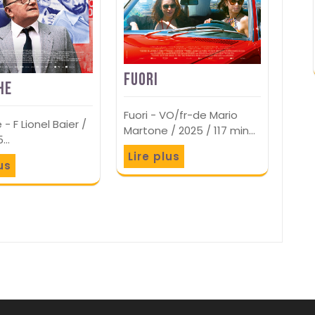
Fuori
he
Fuori - VO/fr-de Mario
- F Lionel Baier /
Martone / 2025 / 117 min…
5…
Lire plus
us