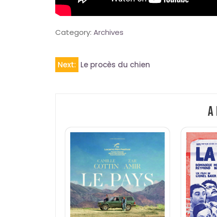
Category:
Archives
Navigation
Next:
Le procès du chien
de
l’article
A